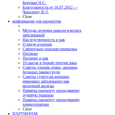
Бертман Н.С.
Благодарность от 16.07.2012 —
Чекалюку В.Д.
Close
информация для пациентов
Методы лечения онкологических
заболеваний
Наследственность и рак
О вреде курения
Смертельно опасная привычка
Питание
Питание и рак
10 шагов в борьбе против рака
Советы членам семьи, женщин
больных раком груди
Советы супругам женщин,
имеющих заболевание рак
молочной железы
Памятка пациенту проходящему
лучевую терапию
Памятка пациенту проходящему
химиотерапию
Close
ПАРТНЕРАМ