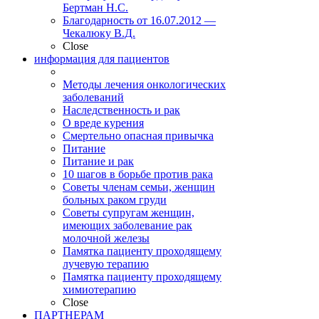
Бертман Н.С.
Благодарность от 16.07.2012 —
Чекалюку В.Д.
Close
информация для пациентов
Методы лечения онкологических
заболеваний
Наследственность и рак
О вреде курения
Смертельно опасная привычка
Питание
Питание и рак
10 шагов в борьбе против рака
Советы членам семьи, женщин
больных раком груди
Советы супругам женщин,
имеющих заболевание рак
молочной железы
Памятка пациенту проходящему
лучевую терапию
Памятка пациенту проходящему
химиотерапию
Close
ПАРТНЕРАМ