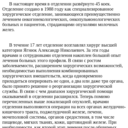
В настоящее время в отделении развёрнуто 45 коек.
Отделение создано в 1988 году как специализированное
хирургическое отделение, занимающееся преимущественно
лечением онкогинекологических, онкопульмонологических
больных и пациентов, страдающими опухолями молочных
желез.
В течение 17 лет отделение возглавлял хирург высшей
категории Ягнюк Александр Николаевич. За эти годы
врачами и сотрудниками отделения накоплен большой опыт
лечения больных этого профиля. В связи с ростом
заболеваемости, расширением хирургических возможностей,
необходимостью выполнения комбинированных
хирургических вмешательств, когда одновременно
приходиться оперировать не один, а два или даже три органа,
было принято решение о реорганизации хирургической
службы. В связи с чем диапазон хирургической помощи
оказываемой в отделении расширился. Теперь помимо
перечисленных выше локализаций опухолей, врачами
отделения выполняются операции на всех органах желудочно-
кишечного тракта, поджелудочной железе, печени,
мочеполовой системы, органов средостения, в том числе
пищеводе, мягких тканях, кожи, щитовидной железе. При
необходимости, как второй этап лечения после обширных