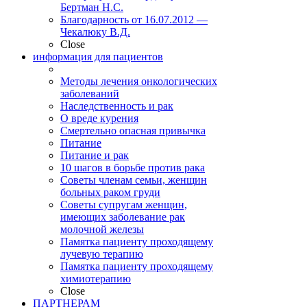
Бертман Н.С.
Благодарность от 16.07.2012 —
Чекалюку В.Д.
Close
информация для пациентов
Методы лечения онкологических
заболеваний
Наследственность и рак
О вреде курения
Смертельно опасная привычка
Питание
Питание и рак
10 шагов в борьбе против рака
Советы членам семьи, женщин
больных раком груди
Советы супругам женщин,
имеющих заболевание рак
молочной железы
Памятка пациенту проходящему
лучевую терапию
Памятка пациенту проходящему
химиотерапию
Close
ПАРТНЕРАМ