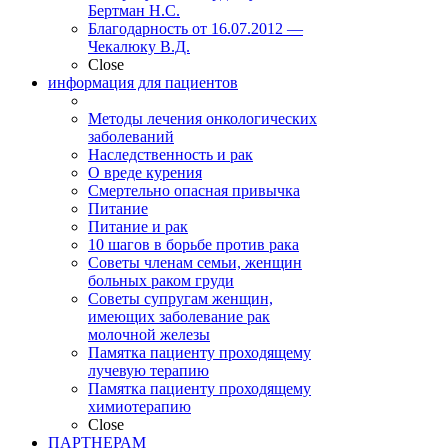
Бертман Н.С.
Благодарность от 16.07.2012 —
Чекалюку В.Д.
Close
информация для пациентов
Методы лечения онкологических
заболеваний
Наследственность и рак
О вреде курения
Смертельно опасная привычка
Питание
Питание и рак
10 шагов в борьбе против рака
Советы членам семьи, женщин
больных раком груди
Советы супругам женщин,
имеющих заболевание рак
молочной железы
Памятка пациенту проходящему
лучевую терапию
Памятка пациенту проходящему
химиотерапию
Close
ПАРТНЕРАМ