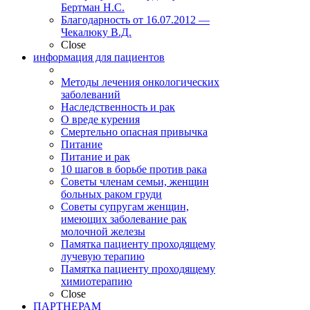
Бертман Н.С.
Благодарность от 16.07.2012 —
Чекалюку В.Д.
Close
информация для пациентов
Методы лечения онкологических
заболеваний
Наследственность и рак
О вреде курения
Смертельно опасная привычка
Питание
Питание и рак
10 шагов в борьбе против рака
Советы членам семьи, женщин
больных раком груди
Советы супругам женщин,
имеющих заболевание рак
молочной железы
Памятка пациенту проходящему
лучевую терапию
Памятка пациенту проходящему
химиотерапию
Close
ПАРТНЕРАМ