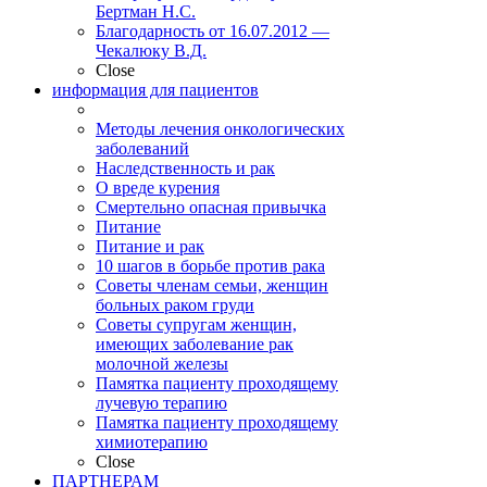
Бертман Н.С.
Благодарность от 16.07.2012 —
Чекалюку В.Д.
Close
информация для пациентов
Методы лечения онкологических
заболеваний
Наследственность и рак
О вреде курения
Смертельно опасная привычка
Питание
Питание и рак
10 шагов в борьбе против рака
Советы членам семьи, женщин
больных раком груди
Советы супругам женщин,
имеющих заболевание рак
молочной железы
Памятка пациенту проходящему
лучевую терапию
Памятка пациенту проходящему
химиотерапию
Close
ПАРТНЕРАМ