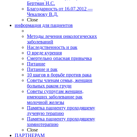
Бертман Н.С.
Благодарность от 16.07.2012 —
Чекалюку В.Д.
Close
информация для пациентов
Методы лечения онкологических
заболеваний
Наследственность и рак
О вреде курения
Смертельно опасная привычка
Питание
Питание и рак
10 шагов в борьбе против рака
Советы членам семьи, женщин
больных раком груди
Советы супругам женщин,
имеющих заболевание рак
молочной железы
Памятка пациенту проходящему
лучевую терапию
Памятка пациенту проходящему
химиотерапию
Close
ПАРТНЕРАМ