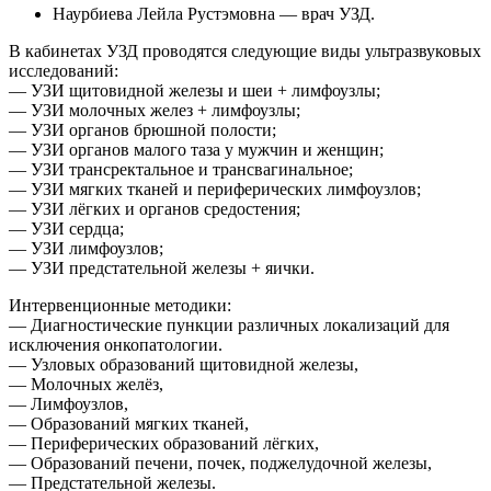
Наурбиева Лейла Рустэмовна — врач УЗД.
В кабинетах УЗД проводятся следующие виды ультразвуковых
исследований:
— УЗИ щитовидной железы и шеи + лимфоузлы;
— УЗИ молочных желез + лимфоузлы;
— УЗИ органов брюшной полости;
— УЗИ органов малого таза у мужчин и женщин;
— УЗИ трансректальное и трансвагинальное;
— УЗИ мягких тканей и периферических лимфоузлов;
— УЗИ лёгких и органов средостения;
— УЗИ сердца;
— УЗИ лимфоузлов;
— УЗИ предстательной железы + яички.
Интервенционные методики:
— Диагностические пункции различных локализаций для
исключения онкопатологии.
— Узловых образований щитовидной железы,
— Молочных желёз,
— Лимфоузлов,
— Образований мягких тканей,
— Периферических образований лёгких,
— Образований печени, почек, поджелудочной железы,
— Предстательной железы.