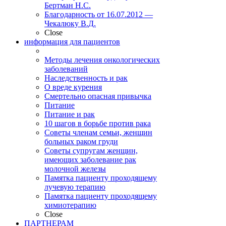
Бертман Н.С.
Благодарность от 16.07.2012 —
Чекалюку В.Д.
Close
информация для пациентов
Методы лечения онкологических
заболеваний
Наследственность и рак
О вреде курения
Смертельно опасная привычка
Питание
Питание и рак
10 шагов в борьбе против рака
Советы членам семьи, женщин
больных раком груди
Советы супругам женщин,
имеющих заболевание рак
молочной железы
Памятка пациенту проходящему
лучевую терапию
Памятка пациенту проходящему
химиотерапию
Close
ПАРТНЕРАМ