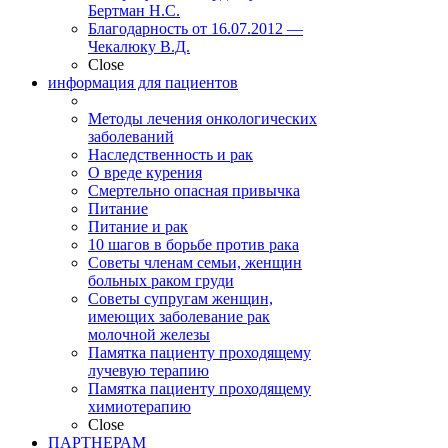
Бертман Н.С.
Благодарность от 16.07.2012 —
Чекалюку В.Д.
Close
информация для пациентов
Методы лечения онкологических
заболеваний
Наследственность и рак
О вреде курения
Смертельно опасная привычка
Питание
Питание и рак
10 шагов в борьбе против рака
Советы членам семьи, женщин
больных раком груди
Советы супругам женщин,
имеющих заболевание рак
молочной железы
Памятка пациенту проходящему
лучевую терапию
Памятка пациенту проходящему
химиотерапию
Close
ПАРТНЕРАМ