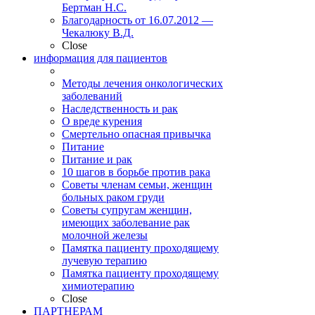
Бертман Н.С.
Благодарность от 16.07.2012 —
Чекалюку В.Д.
Close
информация для пациентов
Методы лечения онкологических
заболеваний
Наследственность и рак
О вреде курения
Смертельно опасная привычка
Питание
Питание и рак
10 шагов в борьбе против рака
Советы членам семьи, женщин
больных раком груди
Советы супругам женщин,
имеющих заболевание рак
молочной железы
Памятка пациенту проходящему
лучевую терапию
Памятка пациенту проходящему
химиотерапию
Close
ПАРТНЕРАМ