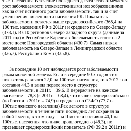
тыс. населения. В течение последнего десятилетия отмечается
рост заболеваемости злокачественными новообразованиями,
как за счет истинного роста заболеваемости, так и за счет
уменьшения численности населения РК. Показатель
заболеваемости остается выше среднероссийского (365,4 на
100 тыс. населения РФ в 2011г.) и среднего по Северо-Западу
(378,1). Из 10 регионов Северо-Западного округа (данные за
2011 год) в Республике Карелия заболеваемость стоит на 2
месте после Новгородской области (430,7). Самая низкая
заболеваемость на Северо-Западе в Ленинградской области
(326,7), Республики Коми (335,8).
За последние 10 лет наблюдается рост заболеваемости
раком молочной железы. Если в середине 90-х годов этот
показатель равнялся 22,0 на 100 тыс. населения, то в 2012г. он
составил 44,3 и занял первое место в структуре
заболеваемости, в 2011г. – 39,6. В перерасчете на женское
население – 78,8 (в 2011г. – 68,4), что выше среднероссийского
(по России в 2011г. – 74,9) и среднего по СЗФО (77,7 на
100тыс женского населения).Рак легкого в структуре
заболеваемости в течение пяти последних лет сохранял за
собой I место, в этом году – на II месте и составил 40,1 на
100тыс. населения, что ниже прошлогоднего (48,3), но
превышает среднероссийский показатель (РФ 39,2 в 2011г.) и