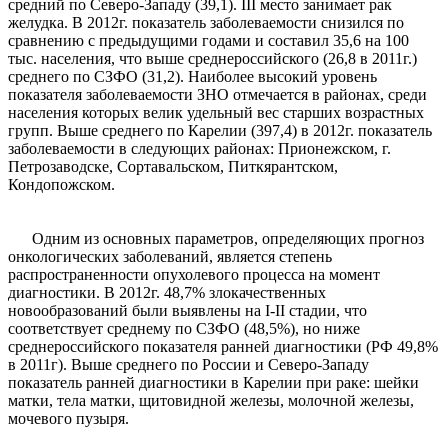
средний по Северо-Западу (39,1). III место занимает рак
желудка. В 2012г. показатель заболеваемости снизился по
сравнению с предыдущими годами и составил 35,6 на 100
тыс. населения, что выше среднероссийского (26,8 в 2011г.)
среднего по СЗФО (31,2). Наиболее высокий уровень
показателя заболеваемости ЗНО отмечается в районах, среди
населения которых велик удельный вес старших возрастных
групп. Выше среднего по Карелии (397,4) в 2012г. показатель
заболеваемости в следующих районах: Прионежском, г.
Петрозаводске, Сортавальском, Питкярантском,
Кондопожском.
Одним из основных параметров, определяющих прогноз
онкологических заболеваний, является степень
распространенности опухолевого процесса на момент
диагностики. В 2012г. 48,7% злокачественных
новообразований были выявлены на I-II cтадии, что
соответствует среднему по СЗФО (48,5%), но ниже
среднероссийского показателя ранней диагностики (РФ 49,8%
в 2011г). Выше среднего по России и Северо-Западу
показатель ранней диагностики в Карелии при раке: шейки
матки, тела матки, щитовидной железы, молочной железы,
мочевого пузыря.