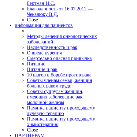
Бертман Н.С.
Благодарность от 16.07.2012 —
Чекалюку В.Д.
Close
информация для пациентов
Методы лечения онкологических
заболеваний
Наследственность и рак
О вреде курения
Смертельно опасная привычка
Питание
Питание и рак
10 шагов в борьбе против рака
Советы членам семьи, женщин
больных раком груди
Советы супругам женщин,
имеющих заболевание рак
молочной железы
Памятка пациенту проходящему
лучевую терапию
Памятка пациенту проходящему
химиотерапию
Close
ПАРТНЕРАМ