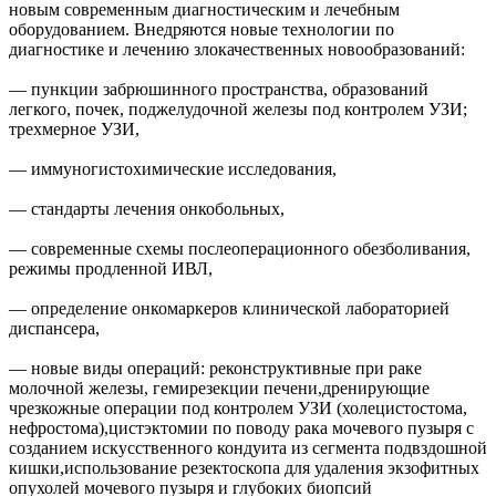
новым современным диагностическим и лечебным
оборудованием. Внедряются новые технологии по
диагностике и лечению злокачественных новообразований:
— пункции забрюшинного пространства, образований
легкого, почек, поджелудочной железы под контролем УЗИ;
трехмерное УЗИ,
— иммуногистохимические исследования,
— стандарты лечения онкобольных,
— современные схемы послеоперационного обезболивания,
режимы продленной ИВЛ,
— определение онкомаркеров клинической лабораторией
диспансера,
— новые виды операций: реконструктивные при раке
молочной железы, гемирезекции печени,дренирующие
чрезкожные операции под контролем УЗИ (холецистостома,
нефростома),цистэктомии по поводу рака мочевого пузыря с
созданием искусственного кондуита из сегмента подвздошной
кишки,использование резектоскопа для удаления экзофитных
опухолей мочевого пузыря и глубоких биопсий