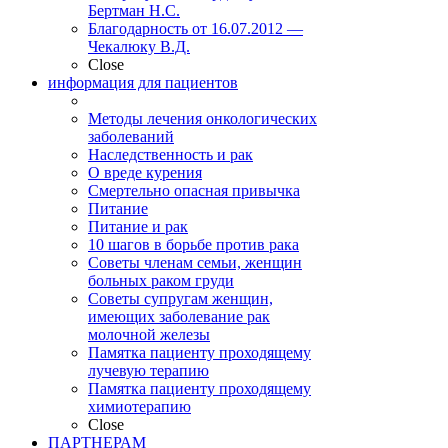
Бертман Н.С.
Благодарность от 16.07.2012 —
Чекалюку В.Д.
Close
информация для пациентов
Методы лечения онкологических
заболеваний
Наследственность и рак
О вреде курения
Смертельно опасная привычка
Питание
Питание и рак
10 шагов в борьбе против рака
Советы членам семьи, женщин
больных раком груди
Советы супругам женщин,
имеющих заболевание рак
молочной железы
Памятка пациенту проходящему
лучевую терапию
Памятка пациенту проходящему
химиотерапию
Close
ПАРТНЕРАМ