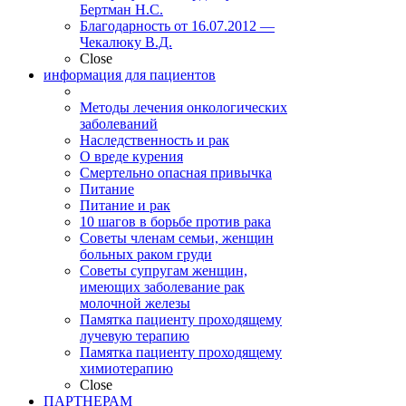
Бертман Н.С.
Благодарность от 16.07.2012 —
Чекалюку В.Д.
Close
информация для пациентов
Методы лечения онкологических
заболеваний
Наследственность и рак
О вреде курения
Смертельно опасная привычка
Питание
Питание и рак
10 шагов в борьбе против рака
Советы членам семьи, женщин
больных раком груди
Советы супругам женщин,
имеющих заболевание рак
молочной железы
Памятка пациенту проходящему
лучевую терапию
Памятка пациенту проходящему
химиотерапию
Close
ПАРТНЕРАМ