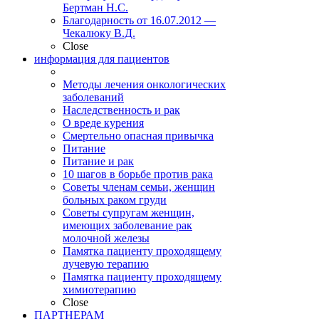
Бертман Н.С.
Благодарность от 16.07.2012 —
Чекалюку В.Д.
Close
информация для пациентов
Методы лечения онкологических
заболеваний
Наследственность и рак
О вреде курения
Смертельно опасная привычка
Питание
Питание и рак
10 шагов в борьбе против рака
Советы членам семьи, женщин
больных раком груди
Советы супругам женщин,
имеющих заболевание рак
молочной железы
Памятка пациенту проходящему
лучевую терапию
Памятка пациенту проходящему
химиотерапию
Close
ПАРТНЕРАМ