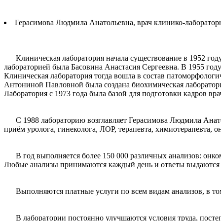
Герасимова Людмила Анатольевна, врач клинико-лаборатор
Клиническая лаборатория начала существование в 1952 году,
лабораторией была Басовина Анастасия Сергеевна. В 1955 год
Клиническая лаборатория тогда вошла в состав патоморфолог
Антониной Павловной была создана биохимическая лаборатори
Лаборатория с 1973 года была базой для подготовки кадров вр
С 1988 лабораторию возглавляет Герасимова Людмила Анатолье
приём уролога, гинеколога, ЛОР, терапевта, химиотерапевта, о
В год выполняется более 150 000 различных анализов: онком
Любые анализы принимаются каждый день и ответы выдаются 
Выполняются платные услуги по всем видам анализов, в том
В лаборатории постоянно улучшаются условия труда, постепе