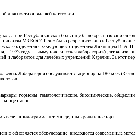
ной диагностики высшей категории.
 когда при Республиканской больнице было организовано онкол
у приказом МЗ КФССР оно было реорганизовано в Республиканск
ического отделения с заведующим отделением Лившицем В. А. В
я, в 1973 году — иммунологическая лаборатория(централизованн
ачей и лаборантов для лечебных учреждений Карелии. За этот пе
вна. Лаборатория обслуживает стационар на 180 коек (3 отдел
нкологов.
аркеры, гормоны, гематологические, биохимические, общеклини
в конце смены.
 числе липидограмма, штамп группы крови в паспорт.
нно обновляется оборудование, внедряются современные метод