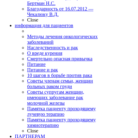
Бертман Н.С.
Благодарность от 16.07.2012 —
Чекалюку В.Д.
Close
информация для пациентов
Методы лечения онкологических
заболеваний
Наследственность и рак
О вреде курения
Смертельно опасная привычка
Питание
Питание и рак
10 шагов в борьбе против рака
Советы членам семьи, женщин
больных раком груди
Советы супругам женщин,
имеющих заболевание рак
молочной железы
Памятка пациенту проходящему
лучевую терапию
Памятка пациенту проходящему
химиотерапию
Close
ПАРТНЕРАМ