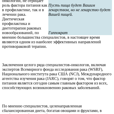
онкологии, не отрицает
роль фактора питания как
Пусть пища будет Вашим
в профилактике, так и в
лекарством, но не лекарство будет
лечении рака.
Вашей пищей.
Диетическая
профилактика и
диетотерапия раковых
новообразований, по
Гиппократ
мнению большинства специалистов, в настоящее время
являются одним из наиболее эффективных направлений
противораковой терапии.
Заключения целого ряда специалистов-онкологов, включая
экспертов Всемирного фонда исследования рака (WSRF),
Национального института рака США (NCJ), Международного
агентства изучения рака (JARC), говорят о том, что фактор
питания является сегодня самым главным фактором из всех,
способствующих возникновению раковых заболеваний.
По мнению специалистов, целенаправленная
сбалансированная диета, богатая овощами и фруктами, в