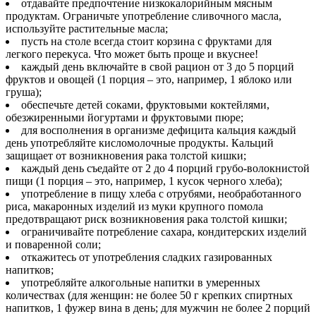
отдавайте предпочтение низкокалорийным мясным
продуктам. Ограничьте употребление сливочного масла,
используйте растительные масла;
пусть на столе всегда стоит корзина с фруктами для
легкого перекуса. Что может быть проще и вкуснее!
каждый день включайте в свой рацион от 3 до 5 порций
фруктов и овощей (1 порция – это, например, 1 яблоко или
груша);
обеспечьте детей соками, фруктовыми коктейлями,
обезжиренными йогуртами и фруктовыми пюре;
для восполнения в организме дефицита кальция каждый
день употребляйте кисломолочные продукты. Кальций
защищает от возникновения рака толстой кишки;
каждый день съедайте от 2 до 4 порций грубо-волокнистой
пищи (1 порция – это, например, 1 кусок черного хлеба);
употребление в пищу хлеба с отрубями, необработанного
риса, макаронных изделий из муки крупного помола
предотвращают риск возникновения рака толстой кишки;
ограничивайте потребление сахара, кондитерских изделий
и поваренной соли;
откажитесь от употребления сладких газированных
напитков;
употребляйте алкогольные напитки в умеренных
количествах (для женщин: не более 50 г крепких спиртных
напитков, 1 фужер вина в день; для мужчин не более 2 порций