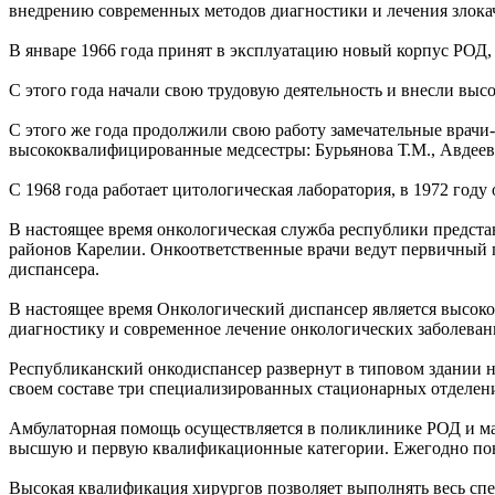
внедрению современных методов диагностики и лечения злока
В январе 1966 года принят в эксплуатацию новый корпус РОД,
С этого года начали свою трудовую деятельность и внесли выс
С этого же года продолжили свою работу замечательные врачи-
высококвалифицированные медсестры: Бурьянова Т.М., Авдеева B
С 1968 года работает цитологическая лаборатория, в 1972 год
В настоящее время онкологическая служба республики предст
районов Карелии. Онкоответственные врачи ведут первичный п
диспансера.
В настоящее время Онкологический диспансер является высо
диагностику и современное лечение онкологических заболеван
Республиканский онкодиспансер развернут в типовом здании 
своем составе три специализированных стационарных отделени
Амбулаторная помощь осуществляется в поликлинике РОД и ма
высшую и первую квалификационные категории. Ежегодно пов
Высокая квалификация хирургов позволяет выполнять весь спе