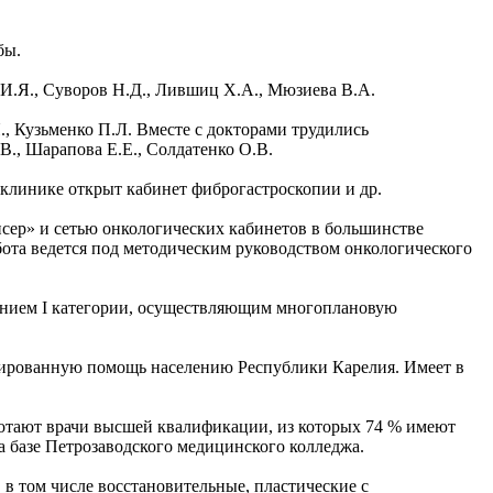
бы.
т И.Я., Суворов Н.Д., Лившиц Х.А., Мюзиева В.А.
., Кузьменко П.Л. Вместе с докторами трудились
В., Шарапова Е.Е., Солдатенко О.В.
ликлинике открыт кабинет фиброгастроскопии и др.
сер» и сетью онкологических кабинетов в большинстве
ота ведется под методическим руководством онкологического
нием I категории, осуществляющим многоплановую
изированную помощь населению Республики Карелия. Имеет в
ботают врачи высшей квалификации, из которых 74 % имеют
базе Петрозаводского медицинского колледжа.
в том числе восстановительные, пластические с