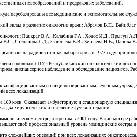
чественных новообразований и предраковых заболеваний.
 куда перебазированы все медицинские и вспомогательные служ
окий вклад в развитие онкологии врачи: Абрамов В.П., Вайнбла
онкологи: Панкрат В.А., Калабина Г.А., Ходос И.Д., Прыгун А.Я
.C., Степанова Л.Д., Зачиняева В.В., Бетелева Н.В., Панова В.
у организована радиоизотопная лаборатория, в 1973 году при по
авлена головным ЛПУ «Республиканский онкологический диспан
рием, диспансерное наблюдение и обследование пациентов. Раб
коквалифицированным и специализированным лечебным учрежде
ий всех локализаций.
на 180 коек. Оказывает амбулаторную и стационарную специал
я: два хирургических и отделение лучевой терапии.
ммологическом центре, открытом в 2001 году. В диспансере ра
ышают свой профессиональный уровень медицинские сестры на 
ктр сложнейших операций при всех локализациях онкопроцесса, 