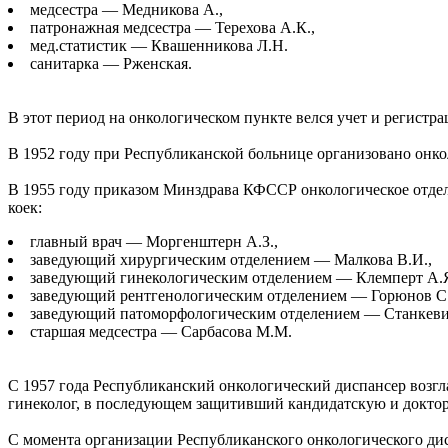
медсестра — Медникова А.,
патронажная медсестра — Терехова А.К.,
мед.статистик — Квашенникова Л.Н.
санитарка — Рженская.
В этот период на онкологическом пункте велся учет и регист
В 1952 году при Республиканской больнице организовано онкол
В 1955 году приказом Минздрава КФССР онкологическое отдел
коек:
главный врач — Моргенштерн А.З.,
заведующий хирургическим отделением — Малкова В.И.,
заведующий гинекологическим отделением — Клемперт А.Я
заведующий рентгенологическим отделением — Горюнов С.
заведующий патоморфологическим отделением — Станкеви
старшая медсестра — Сарбасова М.М.
С 1957 года Республиканский онкологический диспансер возг
гинеколог, в последующем защитивший кандидатскую и доктор
С момента организации Республиканского онкологического ди