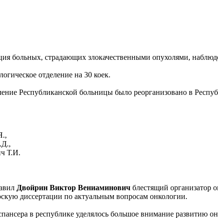
рация больных, страдающих злокачественными опухолями, наблюд
огическое отделение на 30 коек.
ение Республиканской больницы было реорганизовано в Респуб
.,
Д.,
ч Т.И.
лавил
Двойрин Виктор Вениаминович
блестящий организатор 
скую диссертации по актуальным вопросам онкологии.
спансера в республике уделялось большое внимание развитию о