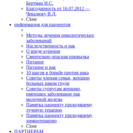
Бертман Н.С.
Благодарность от 16.07.2012 —
Чекалюку В.Д.
Close
информация для пациентов
Методы лечения онкологических
заболеваний
Наследственность и рак
О вреде курения
Смертельно опасная привычка
Питание
Питание и рак
10 шагов в борьбе против рака
Советы членам семьи, женщин
больных раком груди
Советы супругам женщин,
имеющих заболевание рак
молочной железы
Памятка пациенту проходящему
лучевую терапию
Памятка пациенту проходящему
химиотерапию
Close
ПАРТНЕРАМ