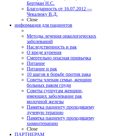
Бертман Н.С.
Благодарность от 16.07.2012 —
Чекалюку В.Д.
Close
информация для пациентов
Методы лечения онкологических
заболеваний
Наследственность и рак
О вреде курения
Смертельно опасная привычка
Питание
Питание и рак
10 шагов в борьбе против рака
Советы членам семьи, женщин
больных раком груди
Советы супругам женщин,
имеющих заболевание рак
молочной железы
Памятка пациенту проходящему
лучевую терапию
Памятка пациенту проходящему
химиотерапию
Close
ПАРТНЕРАМ