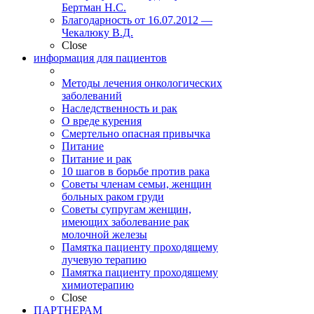
Бертман Н.С.
Благодарность от 16.07.2012 —
Чекалюку В.Д.
Close
информация для пациентов
Методы лечения онкологических
заболеваний
Наследственность и рак
О вреде курения
Смертельно опасная привычка
Питание
Питание и рак
10 шагов в борьбе против рака
Советы членам семьи, женщин
больных раком груди
Советы супругам женщин,
имеющих заболевание рак
молочной железы
Памятка пациенту проходящему
лучевую терапию
Памятка пациенту проходящему
химиотерапию
Close
ПАРТНЕРАМ