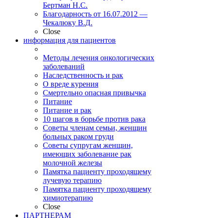
Бертман Н.С.
Благодарность от 16.07.2012 —
Чекалюку В.Д.
Close
информация для пациентов
Методы лечения онкологических
заболеваний
Наследственность и рак
О вреде курения
Смертельно опасная привычка
Питание
Питание и рак
10 шагов в борьбе против рака
Советы членам семьи, женщин
больных раком груди
Советы супругам женщин,
имеющих заболевание рак
молочной железы
Памятка пациенту проходящему
лучевую терапию
Памятка пациенту проходящему
химиотерапию
Close
ПАРТНЕРАМ