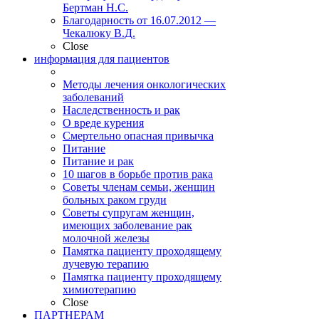
Бертман Н.С.
Благодарность от 16.07.2012 —
Чекалюку В.Д.
Close
информация для пациентов
Методы лечения онкологических
заболеваний
Наследственность и рак
О вреде курения
Смертельно опасная привычка
Питание
Питание и рак
10 шагов в борьбе против рака
Советы членам семьи, женщин
больных раком груди
Советы супругам женщин,
имеющих заболевание рак
молочной железы
Памятка пациенту проходящему
лучевую терапию
Памятка пациенту проходящему
химиотерапию
Close
ПАРТНЕРАМ