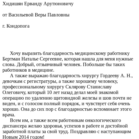
Хидишян Ерванду Арутюновичу
от Васильевой Веры Павловны
г. Кондопога
Хочу выразить благодарность медицинскому работнику
Бертман Наталье Сергеевне, которая нашла для меня нужные
слова. Добрый, отзывчивый человек. Побольше бы таких
работников в медицине.
А также выражаю благодарность хирургу Гордееву А. Н.,
девочкам с регистратуры, а также хорошему человеку,
профессиональному хирургу Склярову Станиславу
Олеговичу, который 10 лет назад делал моей знакомой
операцию по удалению щитовидной железы и шов почти не
виден, и с голосом полный порядок, и чувствует себя очень
хорошо. Она до сих пор с благодарностью вспоминает этого
врача.
Всем им, а также всем работникам онкологического
диспансера желаю здоровья, успехов в работе и достойной
заработной платы за свой труд. Поздравляю с наступающим
Новым 2014 годом!