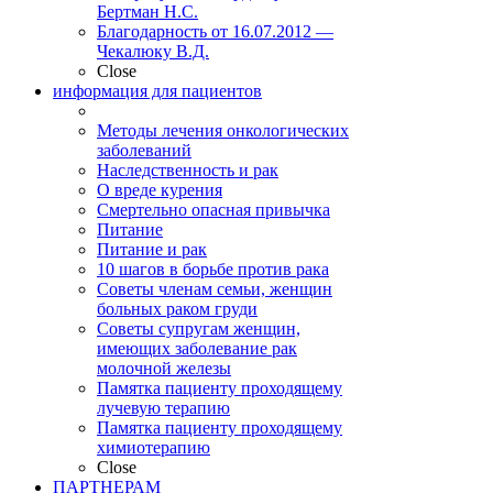
Бертман Н.С.
Благодарность от 16.07.2012 —
Чекалюку В.Д.
Close
информация для пациентов
Методы лечения онкологических
заболеваний
Наследственность и рак
О вреде курения
Смертельно опасная привычка
Питание
Питание и рак
10 шагов в борьбе против рака
Советы членам семьи, женщин
больных раком груди
Советы супругам женщин,
имеющих заболевание рак
молочной железы
Памятка пациенту проходящему
лучевую терапию
Памятка пациенту проходящему
химиотерапию
Close
ПАРТНЕРАМ