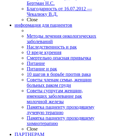
Бертман Н.С.
Благодарность от 16.07.2012 —
Чекалюку В.Д.
Close
информация для пациентов
Методы лечения онкологических
заболеваний
Наследственность и рак
О вреде курения
Смертельно опасная привычка
Питание
Питание и рак
10 шагов в борьбе против рака
Советы членам семьи, женщин
больных раком груди
Советы супругам женщин,
имеющих заболевание рак
молочной железы
Памятка пациенту проходящему
лучевую терапию
Памятка пациенту проходящему
химиотерапию
Close
ПАРТНЕРАМ