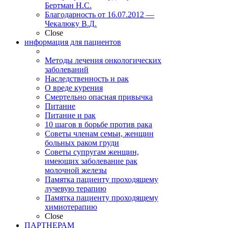
Бертман Н.С.
Благодарность от 16.07.2012 —
Чекалюку В.Д.
Close
информация для пациентов
Методы лечения онкологических
заболеваний
Наследственность и рак
О вреде курения
Смертельно опасная привычка
Питание
Питание и рак
10 шагов в борьбе против рака
Советы членам семьи, женщин
больных раком груди
Советы супругам женщин,
имеющих заболевание рак
молочной железы
Памятка пациенту проходящему
лучевую терапию
Памятка пациенту проходящему
химиотерапию
Close
ПАРТНЕРАМ