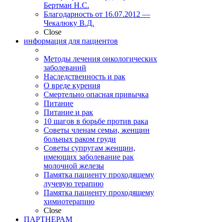
Бертман Н.С.
Благодарность от 16.07.2012 —
Чекалюку В.Д.
Close
информация для пациентов
Методы лечения онкологических
заболеваний
Наследственность и рак
О вреде курения
Смертельно опасная привычка
Питание
Питание и рак
10 шагов в борьбе против рака
Советы членам семьи, женщин
больных раком груди
Советы супругам женщин,
имеющих заболевание рак
молочной железы
Памятка пациенту проходящему
лучевую терапию
Памятка пациенту проходящему
химиотерапию
Close
ПАРТНЕРАМ